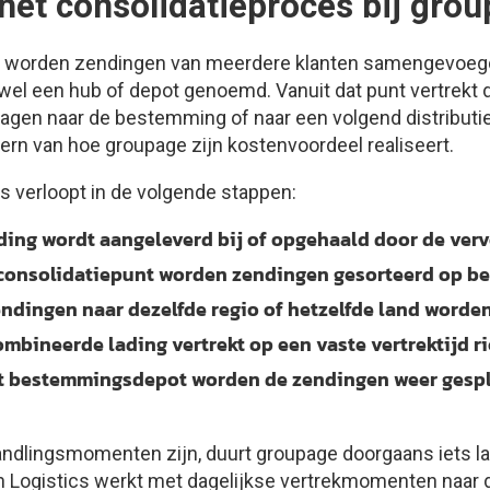
het consolidatieproces bij gro
rt worden zendingen van meerdere klanten samengevoegd
 wel een hub of depot genoemd. Vanuit dat punt vertrek
wagen naar de bestemming of naar een volgend distributie
kern van hoe groupage zijn kostenvoordeel realiseert.
s verloopt in de volgende stappen:
ing wordt aangeleverd bij of opgehaald door de ver
consolidatiepunt worden zendingen gesorteerd op 
ndingen naar dezelfde regio of hetzelfde land word
mbineerde lading vertrekt op een vaste vertrektijd 
t bestemmingsdepot worden de zendingen weer gespli
dlingsmomenten zijn, duurt groupage doorgaans iets la
en Logistics werkt met dagelijkse vertrekmomenten naar d