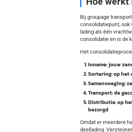
Hoe werkt 
Bij groupage transpo
consolidatiepunt, ook
lading als één vracht
consolidatie en is de 
Het consolidatieproce
Inname:
jouw zend
Sortering:
op het 
Samenvoeging:
ze
Transport:
de geco
Distributie:
op he
bezorgd
Omdat er meerdere han
deellading. Versteijn