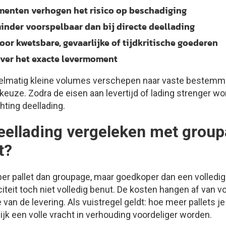
enten verhogen het risico op beschadiging
minder voorspelbaar dan bij directe deellading
oor kwetsbare, gevaarlijke of tijdkritische goederen
over het exacte levermoment
egelmatig kleine volumes verschepen naar vaste bestemm
euze. Zodra de eisen aan levertijd of lading strenger wo
hting deellading.
eellading vergeleken met group
t?
 per pallet dan groupage, maar goedkoper dan een volled
iteit toch niet volledig benut. De kosten hangen af van v
 van de levering. Als vuistregel geldt: hoe meer pallets j
lijk een volle vracht in verhouding voordeliger worden.