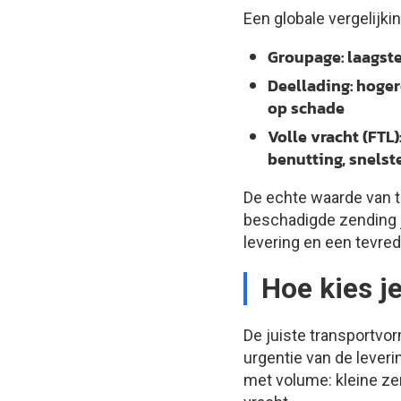
Een globale vergelijkin
Groupage:
laagste
Deellading:
hogere
op schade
Volle vracht (FTL)
benutting, snelst
De echte waarde van tr
beschadigde zending je
levering en een tevre
Hoe kies j
De juiste transportvor
urgentie van de leveri
met volume: kleine zen