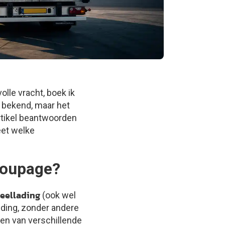
olle vracht, boek ik
n bekend, maar het
artikel beantwoorden
eet welke
groupage?
eellading
(ook wel
nding, zonder andere
en van verschillende