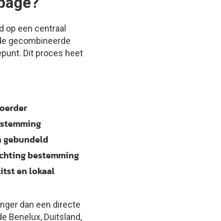
upage?
 op een centraal
t de gecombineerde
punt. Dit proces heet
voerder
bestemming
en gebundeld
richting bestemming
tst en lokaal
nger dan een directe
e Benelux, Duitsland,