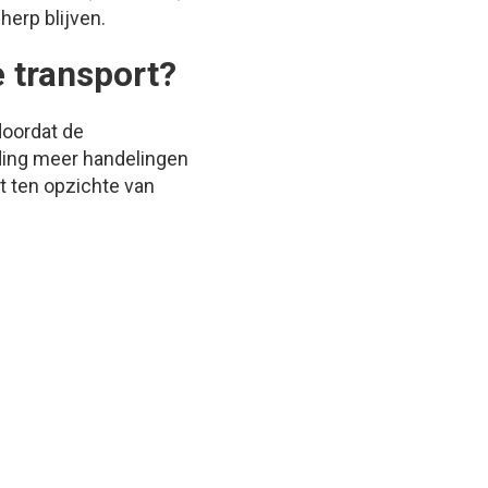
herp blijven.
 transport?
doordat de
ding meer handelingen
t ten opzichte van