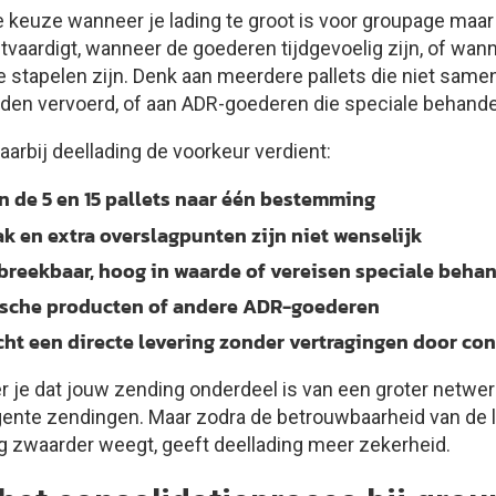
e keuze wanneer je lading te groot is voor groupage maar
tvaardigt, wanneer de goederen tijdgevoelig zijn, of wan
 te stapelen zijn. Denk aan meerdere pallets die niet sam
en vervoerd, of aan ADR-goederen die speciale behandel
aarbij deellading de voorkeur verdient:
n de 5 en 15 pallets naar één bestemming
rak en extra overslagpunten zijn niet wenselijk
breekbaar, hoog in waarde of vereisen speciale beha
ische producten of andere ADR-goederen
ht een directe levering zonder vertragingen door con
r je dat jouw zending onderdeel is van een groter netwer
rgente zendingen. Maar zodra de betrouwbaarheid van de l
ing zwaarder weegt, geeft deellading meer zekerheid.