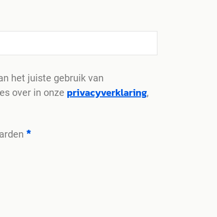
n het juiste gebruik van
privacyverklaring
les over in onze
,
*
aarden