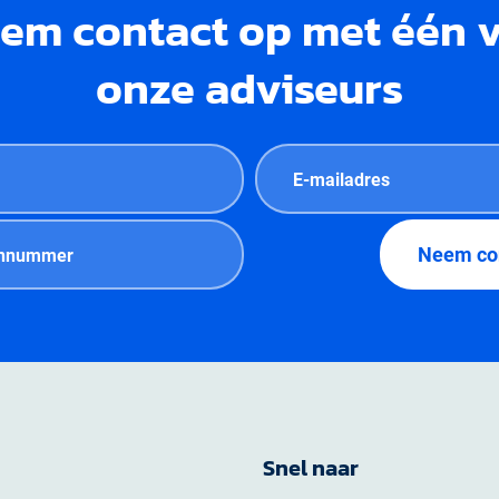
em contact op met één 
onze adviseurs
Snel naar