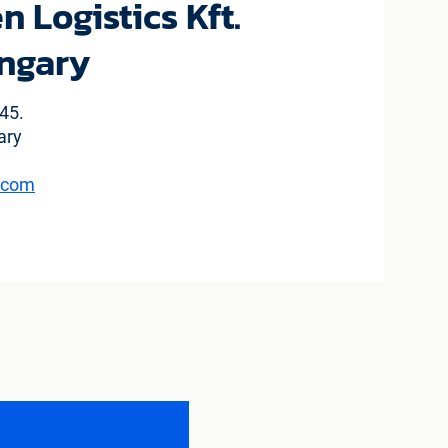
n Logistics Kft.
ngary
45.
ary
n.com