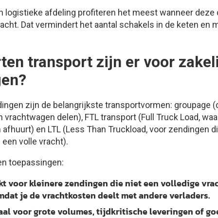
 logistieke afdeling profiteren het meest wanneer deze d
racht. Dat vermindert het aantal schakels in de keten e
en transport zijn er voor zakel
gen?
dingen zijn de belangrijkste transportvormen: groupage (
vrachtwagen delen), FTL transport (Full Truck Load, waar
 afhuurt) en LTL (Less Than Truckload, voor zendingen di
 een volle vracht).
gen toepassingen:
t voor kleinere zendingen die niet een volledige vra
mdat je de vrachtkosten deelt met andere verladers.
al voor grote volumes, tijdkritische leveringen of go