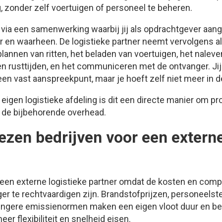
, zonder zelf voertuigen of personeel te beheren.
it via een samenwerking waarbij jij als opdrachtgever aan
en waarheen. De logistieke partner neemt vervolgens al
plannen van ritten, het beladen van voertuigen, het nalev
 en rusttijden, en het communiceren met de ontvanger. Jij 
en vast aanspreekpunt, maar je hoeft zelf niet meer in de
eigen logistieke afdeling is dit een directe manier om pr
 de bijbehorende overhead.
zen bedrijven voor een externe
 een externe logistieke partner omdat de kosten en compl
ger te rechtvaardigen zijn. Brandstofprijzen, personeels
engere emissienormen maken een eigen vloot duur en bewe
eer flexibiliteit en snelheid eisen.