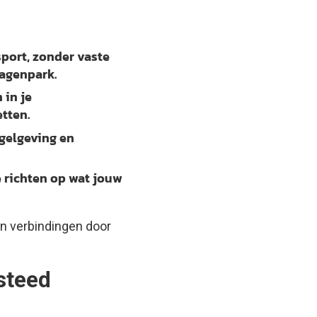
sport, zonder vaste
wagenpark.
 in je
tten.
egelgeving en
e richten op wat jouw
n verbindingen door
steed