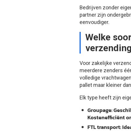
Bedrijven zonder eigen
partner zijn ondergeb
eenvoudiger.
Welke soort
verzendin
Voor zakelijke verzen
meerdere zenders één 
volledige vrachtwagen
pallet maar kleiner dan
Elk type heeft zijn ei
Groupage:
Geschik
Kostenefficiënt o
FTL transport:
Idea