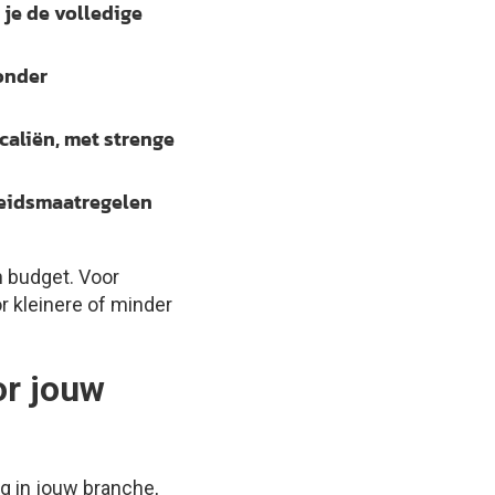
je de volledige
onder
caliën, met strenge
heidsmaatregelen
n budget. Voor
r kleinere of minder
or jouw
ing in jouw branche,