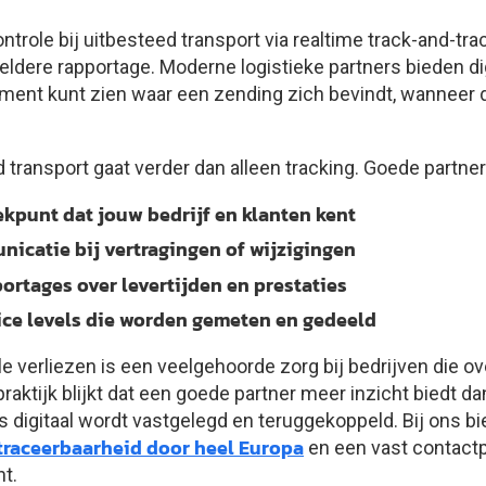
ntrole bij uitbesteed transport via realtime track-and-tra
ldere rapportage. Moderne logistieke partners bieden d
ent kunt zien waar een zending zich bevindt, wanneer 
d transport gaat verder dan alleen tracking. Goede partn
kpunt dat jouw bedrijf en klanten kent
icatie bij vertragingen of wijzigingen
ortages over levertijden en prestaties
ice levels die worden gemeten en gedeeld
le verliezen is een veelgehoorde zorg bij bedrijven die 
praktijk blijkt dat een goede partner meer inzicht biedt da
 digitaal wordt vastgelegd en teruggekoppeld. Bij ons b
traceerbaarheid door heel Europa
en een vast contact
t.