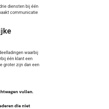
rie diensten bij één
n maakt communicatie
ijke
deelladingen waarbij
bij één klant een
e groter zijn dan een
chtwagen vullen.
ederen die niet