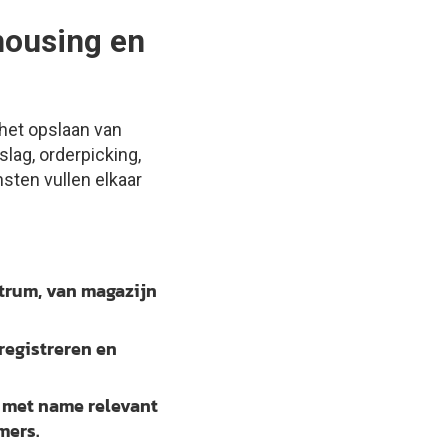
ehousing en
 het opslaan van
lag, orderpicking,
sten vullen elkaar
ntrum, van magazijn
registreren en
 met name relevant
mers.